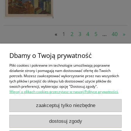
«
1
2
3
4
5
...
40
»
Koszyk
Dbamy o Twoją prywatność
Pliki cookies i pokrewne im technologie umożliwiają poprawne
produktów:
0
działanie strony i pomagają nam dostosować ofertę do Twoich
wartość:
0,00 zł
potrzeb. Możesz zaakceptować wykorzystanie przez nas wszystkich
przejdź do koszyka
tych plików i przejść do sklepu lub dostosować użycie plików do
swoich preferencji, wybierając opcję "Dostosuj zgody".
Więcej o plikach cookies przeczytasz w naszej Polityce prywatności.
Zakupy
zaakceptuj tylko niezbędne
Pomoc
dostosuj zgody
Moje konto