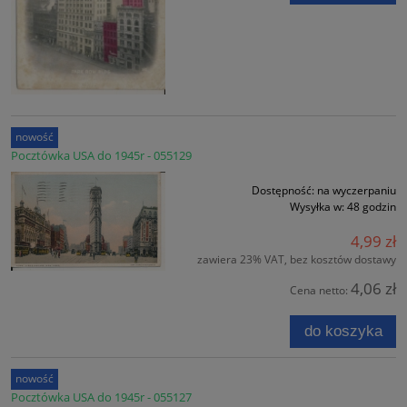
nowość
Pocztówka USA do 1945r - 055129
Dostępność:
na wyczerpaniu
Wysyłka w:
48 godzin
4,99 zł
zawiera 23% VAT, bez kosztów dostawy
4,06 zł
Cena netto:
do koszyka
nowość
Pocztówka USA do 1945r - 055127