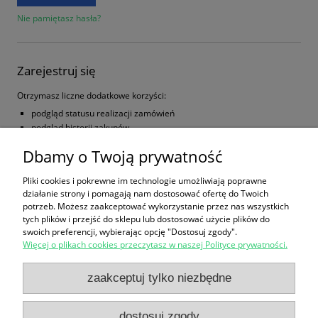
Nie pamiętasz hasła?
Zarejestruj się
Otrzymasz liczne dodatkowe korzyści:
podgląd statusu realizacji zamówień
podgląd historii zakupów
brak konieczności wprowadzania swoich danych przy kolejnych
Dbamy o Twoją prywatność
zakupach
możliwość otrzymania rabatów i kuponów promocyjnych
Pliki cookies i pokrewne im technologie umożliwiają poprawne
działanie strony i pomagają nam dostosować ofertę do Twoich
zarejestruj się
potrzeb. Możesz zaakceptować wykorzystanie przez nas wszystkich
tych plików i przejść do sklepu lub dostosować użycie plików do
swoich preferencji, wybierając opcję "Dostosuj zgody".
Więcej o plikach cookies przeczytasz w naszej Polityce prywatności.
Zakupy
zaakceptuj tylko niezbędne
Pomoc
dostosuj zgody