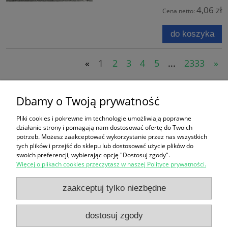
4,06 zł
Cena netto:
do koszyka
«
1
2
3
4
5
...
2333
»
Koszyk
Dbamy o Twoją prywatność
Pliki cookies i pokrewne im technologie umożliwiają poprawne
produktów:
0
działanie strony i pomagają nam dostosować ofertę do Twoich
wartość:
0,00 zł
potrzeb. Możesz zaakceptować wykorzystanie przez nas wszystkich
przejdź do koszyka
tych plików i przejść do sklepu lub dostosować użycie plików do
swoich preferencji, wybierając opcję "Dostosuj zgody".
Więcej o plikach cookies przeczytasz w naszej Polityce prywatności.
Zakupy
zaakceptuj tylko niezbędne
Pomoc
dostosuj zgody
Moje konto