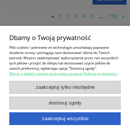
«
1
2
3
4
5
...
118
»
Koszyk
Dbamy o Twoją prywatność
Pliki cookies i pokrewne im technologie umożliwiają poprawne
produktów:
0
działanie strony i pomagają nam dostosować ofertę do Twoich
wartość:
0,00 zł
potrzeb. Możesz zaakceptować wykorzystanie przez nas wszystkich
przejdź do koszyka
tych plików i przejść do sklepu lub dostosować użycie plików do
swoich preferencji, wybierając opcję "Dostosuj zgody".
Więcej o plikach cookies przeczytasz w naszej Polityce prywatności.
Zakupy
zaakceptuj tylko niezbędne
Pomoc
dostosuj zgody
Moje konto
zaakceptuj wszystkie
Informacje