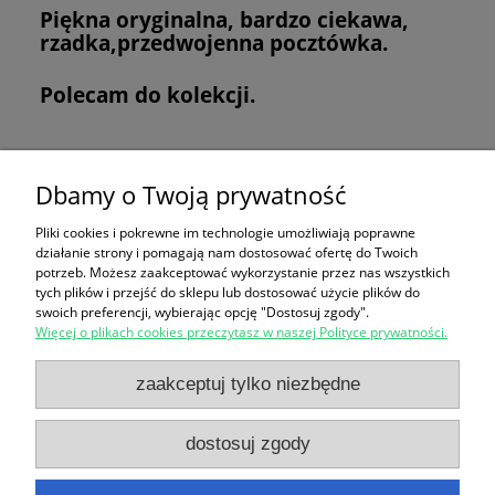
Piękna oryginalna, bardzo ciekawa,
rzadka,przedwojenna pocztówka.
Polecam do kolekcji.
Koszyk
Dbamy o Twoją prywatność
Pliki cookies i pokrewne im technologie umożliwiają poprawne
produktów:
0
działanie strony i pomagają nam dostosować ofertę do Twoich
wartość:
0,00 zł
potrzeb. Możesz zaakceptować wykorzystanie przez nas wszystkich
przejdź do koszyka
tych plików i przejść do sklepu lub dostosować użycie plików do
swoich preferencji, wybierając opcję "Dostosuj zgody".
Więcej o plikach cookies przeczytasz w naszej Polityce prywatności.
Zakupy
zaakceptuj tylko niezbędne
Pomoc
dostosuj zgody
Moje konto