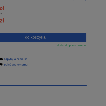
era ewentualnych kosztów
zł
wy
zł
do koszyka
dodaj do przechowalni
zapytaj o produkt
poleć znajomemu