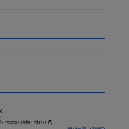
ść
n
ł
- Poczta Polska
(Polska)
sprawdź formy dostawy