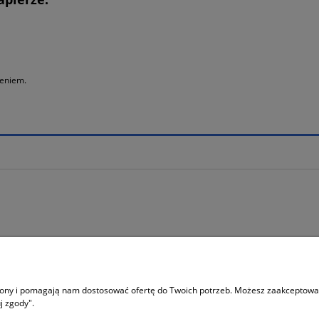
płatności
zeniem.
Moje konto
trony i pomagają nam dostosować ofertę do Twoich potrzeb. Możesz zaakceptować 
 sklepu
Logowanie
j zgody".