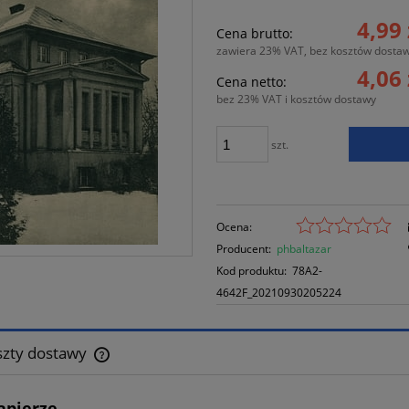
Cena nie zawi
4,99 
Cena brutto:
płatności
zawiera 23% VAT, bez kosztów dosta
4,06 
Cena netto:
bez 23% VAT i kosztów dostawy
szt.
Ocena:
Producent:
phbaltazar
Kod produktu:
78A2-
4642F_20210930205224
szty dostawy
Cena nie zawiera ewentualnych kosztów
apierze.