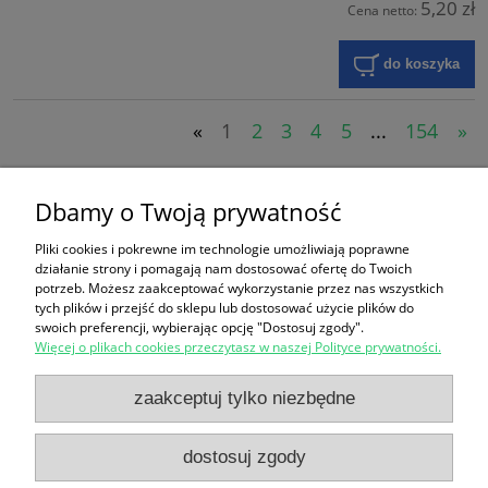
5,20 zł
Cena netto:
do koszyka
«
1
2
3
4
5
...
154
»
Koszyk
Dbamy o Twoją prywatność
Pliki cookies i pokrewne im technologie umożliwiają poprawne
produktów:
0
działanie strony i pomagają nam dostosować ofertę do Twoich
wartość:
0,00 zł
potrzeb. Możesz zaakceptować wykorzystanie przez nas wszystkich
przejdź do koszyka
tych plików i przejść do sklepu lub dostosować użycie plików do
swoich preferencji, wybierając opcję "Dostosuj zgody".
Więcej o plikach cookies przeczytasz w naszej Polityce prywatności.
Zakupy
zaakceptuj tylko niezbędne
Pomoc
dostosuj zgody
Moje konto