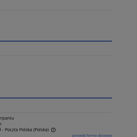
erpaniu
n
ł
- Poczta Polska
(Polska)
sprawdź formy dostawy