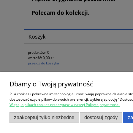
płatności
Polecam do kolekcji.
Koszyk
produktów:
0
wartość:
0,00 zł
przejdź do koszyka
Dbamy o Twoją prywatność
Zakupy
Pomoc
Pliki cookies i pokrewne im technologie umożliwiają poprawne działanie s
Koszt dostawy
Regulamin
dostosować użycie plików do swoich preferencji, wybierając opcję "Dostosu
Więcej o plikach cookies przeczytasz w naszej Polityce prywatności.
Czas realizacji zamówienia
Jak kupow
Formy płatności
Polityka p
zaakceptuj tylko niezbędne
dostosuj zgody
za
Reklamacje i zwroty