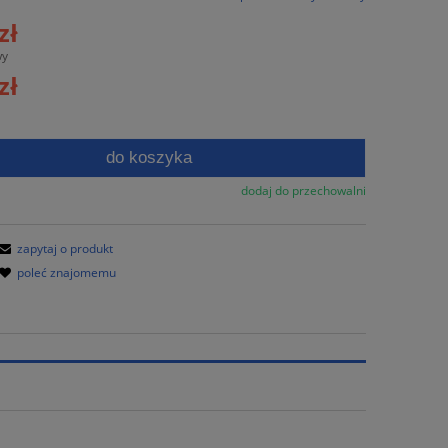
era ewentualnych kosztów
zł
wy
zł
do koszyka
dodaj do przechowalni
zapytaj o produkt
poleć znajomemu