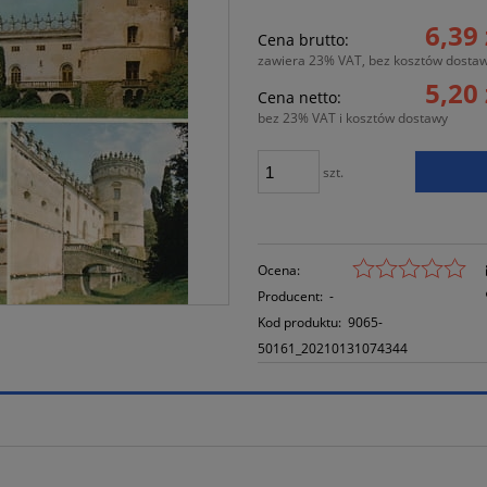
Cena nie zawi
6,39 
Cena brutto:
płatności
zawiera 23% VAT, bez kosztów dosta
5,20 
Cena netto:
bez 23% VAT i kosztów dostawy
szt.
Ocena:
Producent:
-
Kod produktu:
9065-
50161_20210131074344
iera ewentualnych kosztów