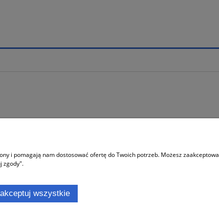
Moje konto
trony i pomagają nam dostosować ofertę do Twoich potrzeb. Możesz zaakceptować 
 sklepu
Logowanie
j zgody".
ać?
Moje zamówienia
rywatności
Przechowalnia
akceptuj wszystkie
Ustawienia konta