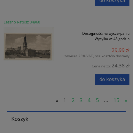
do koszyka
Leszno Ratusz 04960
Dostępność:
na wyczerpaniu
Wysyłka w:
48 godzin
29,99 zł
zawiera 23% VAT, bez kosztów dostawy
24,38 zł
Cena netto:
do koszyka
«
1
2
3
4
5
...
15
»
Koszyk