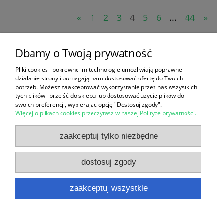
«
1
2
3
4
5
6
...
44
»
Koszyk
Dbamy o Twoją prywatność
Pliki cookies i pokrewne im technologie umożliwiają poprawne
produktów:
0
działanie strony i pomagają nam dostosować ofertę do Twoich
wartość:
0,00 zł
potrzeb. Możesz zaakceptować wykorzystanie przez nas wszystkich
przejdź do koszyka
tych plików i przejść do sklepu lub dostosować użycie plików do
swoich preferencji, wybierając opcję "Dostosuj zgody".
Więcej o plikach cookies przeczytasz w naszej Polityce prywatności.
Zakupy
zaakceptuj tylko niezbędne
Pomoc
dostosuj zgody
Moje konto
zaakceptuj wszystkie
Informacje